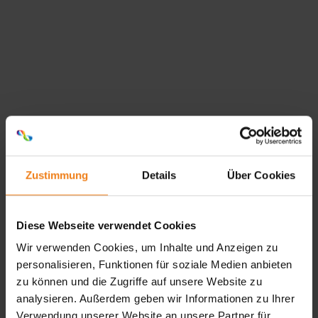
Bedrucktes Verpackungsband
Erhalten Sie eine preiswerte Möglichkeit, Ihre Marke zu
präsentieren und zeigen Sie, wer Sie sind. Gleichzeitig
tragen Sie dazu bei, die Umwelt zu schützen, denn
unser umweltfreundliches Verpackungsband reduziert
Verpackungsmüll. Überzeugen Sie sich selbst von dieser
nachhaltigen Lösungen.
Zustimmung
Details
Über Cookies
entwerfen sie ihr eigenes verpackungsband
Diese Webseite verwendet Cookies
Wir verwenden Cookies, um Inhalte und Anzeigen zu
personalisieren, Funktionen für soziale Medien anbieten
zu können und die Zugriffe auf unsere Website zu
analysieren. Außerdem geben wir Informationen zu Ihrer
Verwendung unserer Website an unsere Partner für