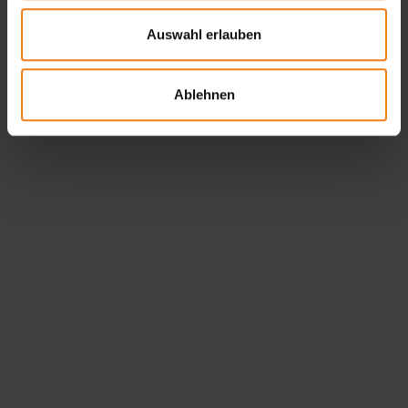
Auswahl erlauben
Tiernahrung Etiketten
Ablehnen
Wir liefern Etiketten für Tiernahrung, die den Besitzern
helfen, eine fundierte Entscheidung für ihre Haustiere
zu treffen. Unsere Etiketten liefern wichtige Hinweise
auf die Zusammensetzung und den Nährwert des
Futters.
mehr erfahren
Pharma-Etiketten